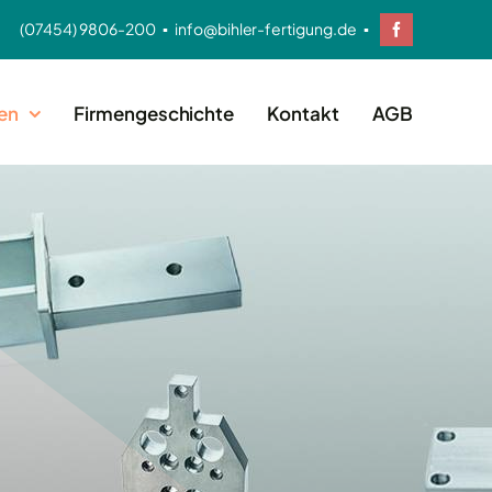
(07454) 9806-200 ▪ info@bihler-fertigung.de ▪
en
Firmengeschichte
Kontakt
AGB