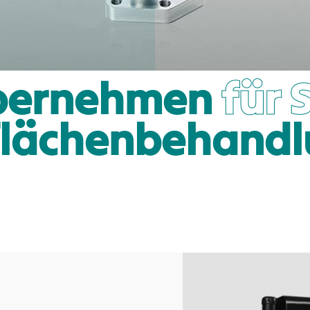
übernehmen
für 
lächenbehand