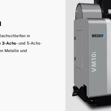
n
lachschleifen in
n
3-Achs
– und 5-Achs-
en Metalle und