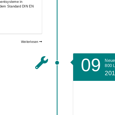
mentsysteme in
 dem Standard DIN EN
Weiterlesen
09
Neue
800 
20