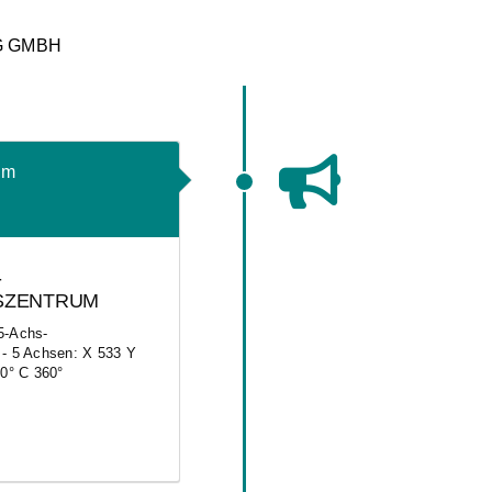
G GMBH
um
-
SZENTRUM
5-Achs-
 - 5 Achsen: X 533 Y
10° C 360°