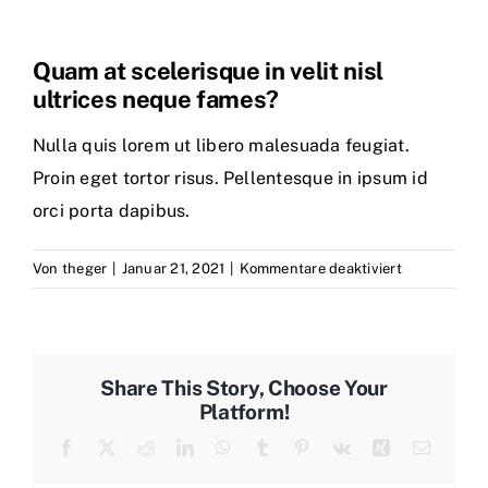
Firmengeschichte
Quam at scelerisque in velit nisl
ultrices neque fames?
Kontakt
Nulla quis lorem ut libero malesuada feugiat.
Proin eget tortor risus. Pellentesque in ipsum id
AGB
orci porta dapibus.
für
Von
theger
|
Januar 21, 2021
|
Kommentare deaktiviert
Quam
at
scelerisque
in
Share This Story, Choose Your
velit
Platform!
nisl
Facebook
X
Reddit
LinkedIn
WhatsApp
Tumblr
Pinterest
Vk
Xing
E-
ultrices
Mail
neque