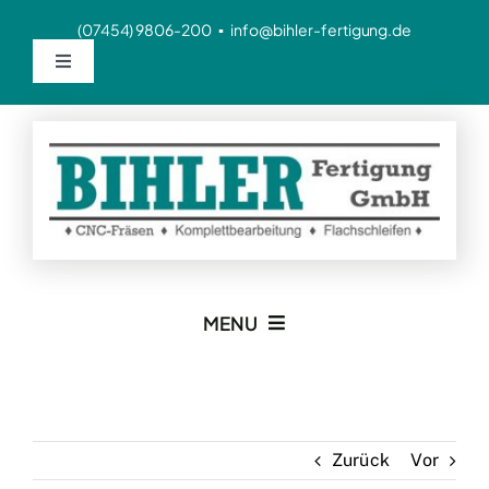
Zum
(07454) 9806-200 ▪ info@bihler-fertigung.de
Inhalt
Toggle
springen
Navigation
Impressum
Datenschutz
AGB
MENU
Home
Leistungen
Zurück
Vor